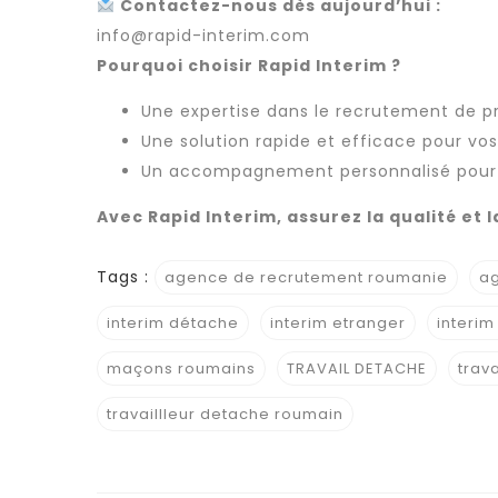
Contactez-nous dès aujourd’hui :
info@rapid-interim.com
Pourquoi choisir Rapid Interim ?
Une expertise dans le
recrutement
de pr
Une solution rapide et efficace pour vo
Un accompagnement personnalisé pour ga
Avec Rapid Interim, assurez la qualité e
Tags :
agence de recrutement roumanie
ag
interim détache
interim etranger
interim
maçons roumains
TRAVAIL DETACHE
trav
travaillleur detache roumain