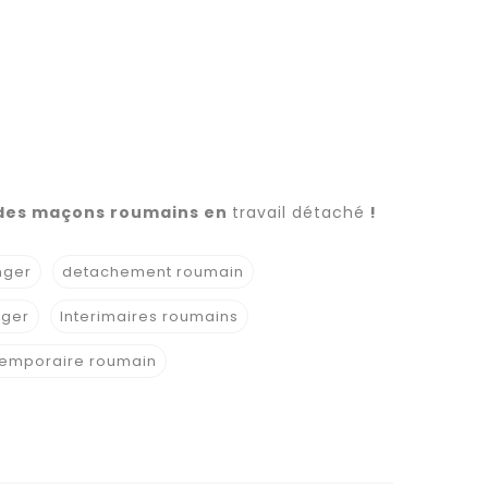
es des maçons roumains en
travail détaché
!
nger
detachement roumain
nger
Interimaires roumains
 temporaire roumain