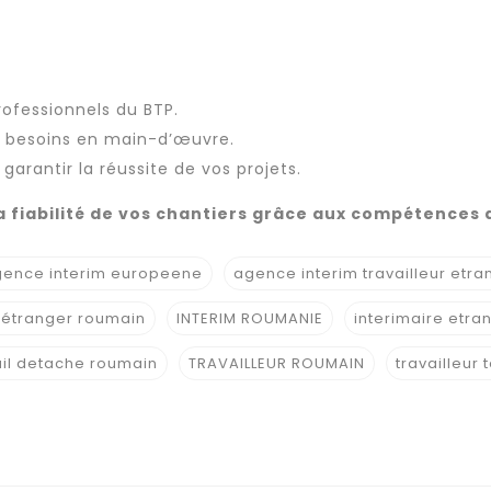
ofessionnels du BTP.
s besoins en main-d’œuvre.
rantir la réussite de vos projets.
t la fiabilité de vos chantiers grâce aux compétenc
ence interim europeene
agence interim travailleur etra
 étranger roumain
INTERIM ROUMANIE
interimaire etra
ail detache roumain
TRAVAILLEUR ROUMAIN
travailleur