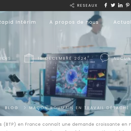
RESEAUX
Rapid Intérim
A propos de nous
Actual
BOIS
16 DÉCEMBRE 2024
AUCUN
BLOG
MAÇON ROUMAIN EN TRAVAIL DÉTACHÉ
ics (BTP) en France connaît une demande croissante en