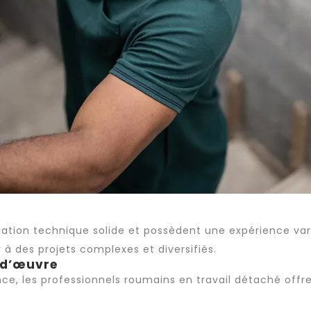
tion technique solide et possèdent une expérience vari
 à des projets complexes et diversifiés.
n-d’œuvre
ce, les professionnels roumains en
travail détaché
offre