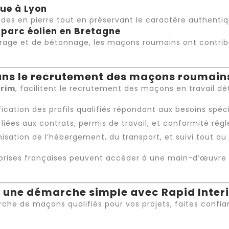
que à Lyon
ades en pierre tout en préservant le caractère authenti
 parc éolien en Bretagne
frage et de bétonnage, les maçons roumains ont contribu
dans le recrutement des maçons roumain
erim
, facilitent le
recrutement
des maçons en
travail d
fication des profils qualifiés répondant aux besoins spéc
 liées aux contrats, permis de travail, et conformité rég
isation de l’hébergement, du transport, et suivi tout au 
reprises françaises peuvent accéder à une main-d’œuvr
: une démarche simple avec Rapid Inter
erche de maçons qualifiés pour vos projets, faites confi