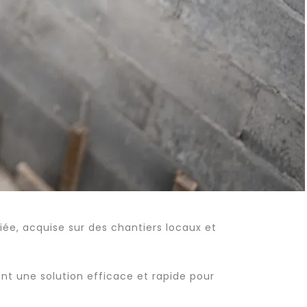
ée, acquise sur des chantiers locaux et
nt une solution efficace et rapide pour