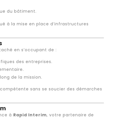
que du bâtiment.
é à la mise en place d’infrastructures
s
étaché
en s’occupant de :
ifiques des entreprises.
lementaire.
long de la mission.
e compétente sans se soucier des démarches
im
ance à
Rapid Interim
, votre partenaire de