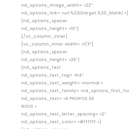
nd_options_image_width= »22″
nd_options_link= »url:%23||target:%20_blank| »]
[nd_options_spacer
nd_options_height= »10″]
[/vc_column_inner]
[vc_column_inner width= »1/3″]
[nd_options_spacer
nd_options_height= »25″]
[nd_options_text
nd_options_text_tag= »h4″
nd_options_text_weight= »normal »
nd_options_text_family= »nd_options_first_fo
nd_options_text= »A PROPOS DE
NOUS »
nd_options_text_letter_spacing= »2″
nd_options_text_color= »#ffffff »]