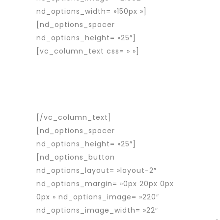
nd_options_width= »150px »]
[nd_options_spacer
nd_options_height= »25″]
[vc_column_text css= » »]
Rapid
Interim est une entreprise d’intérim
spécialisée dans le placement de
travailleurs détachés roumains en
France et en Europe.
[/vc_column_text]
[nd_options_spacer
nd_options_height= »25″]
[nd_options_button
nd_options_layout= »layout-2″
nd_options_margin= »0px 20px 0px
0px » nd_options_image= »220″
nd_options_image_width= »22″