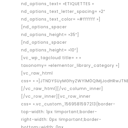
nd_options_text= »ETIQUETTES »
nd_options_text_letter_spacing= »2″
nd_options_text_color= »#ffffff »]
[nd_options_spacer
nd_options_height= »35″]
[nd_options_spacer
nd_options_height= »10″]
[vc_wp_tagcloud title= » »
taxonomy= »elementor_library_category »]
[vc_raw_html
css= » »]JTNDYSUyMGhyZWYlM0QlMjJodHRwJT
[/vc_raw_html][/vc_column_inner]
[/vc_row_inner][vc_row_inner
css= ».vc_custom_1569581597213{border-
top-width: 1px !important;border-
right-width: 0px !important;border-
bottom-width: 0px