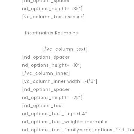
[nd_options_spacer
nd_options_height= »35″]
[vc_column_text css= » »]
Services
Agence d’interim
Interimaires Roumains
Interimaire
détaché
[/vc_column_text]
[nd_options_spacer
nd_options_height= »10″]
[/vc_column_inner]
[vc_column_inner width= »1/6″]
[nd_options_spacer
nd_options_height= »25″]
[nd_options_text
nd_options_text_tag= »h4″
nd_options_text_weight= »normal »
nd_options_text_family= »nd_options_first_fo