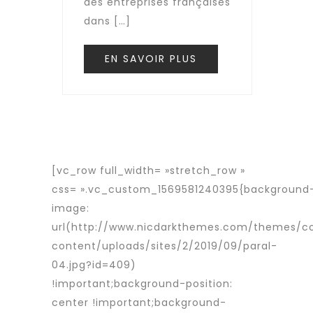
des entreprises françaises
dans […]
EN SAVOIR PLUS
[vc_row full_width= »stretch_row »
css= ».vc_custom_1569581240395{background
image:
url(http://www.nicdarkthemes.com/themes/c
content/uploads/sites/2/2019/09/paral-
04.jpg?id=409)
!important;background-position:
center !important;background-