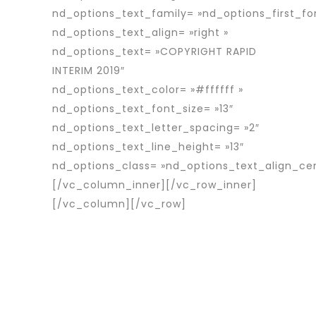
nd_options_text_family= »nd_options_first_fo
nd_options_text_align= »right »
nd_options_text= »COPYRIGHT RAPID
INTERIM 2019″
nd_options_text_color= »#ffffff »
nd_options_text_font_size= »13″
nd_options_text_letter_spacing= »2″
nd_options_text_line_height= »13″
nd_options_class= »nd_options_text_align_ce
[/vc_column_inner][/vc_row_inner]
[/vc_column][/vc_row]