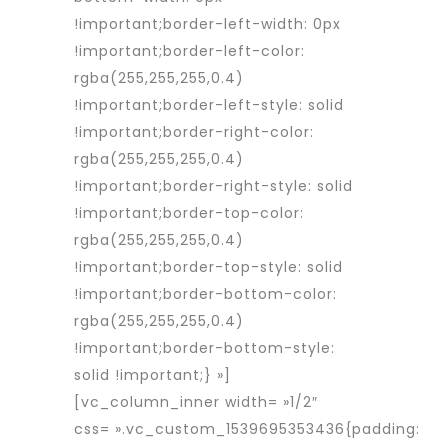
!important;border-left-width: 0px
!important;border-left-color:
rgba(255,255,255,0.4)
!important;border-left-style: solid
!important;border-right-color:
rgba(255,255,255,0.4)
!important;border-right-style: solid
!important;border-top-color:
rgba(255,255,255,0.4)
!important;border-top-style: solid
!important;border-bottom-color:
rgba(255,255,255,0.4)
!important;border-bottom-style:
solid !important;} »]
[vc_column_inner width= »1/2″
css= ».vc_custom_1539695353436{padding: