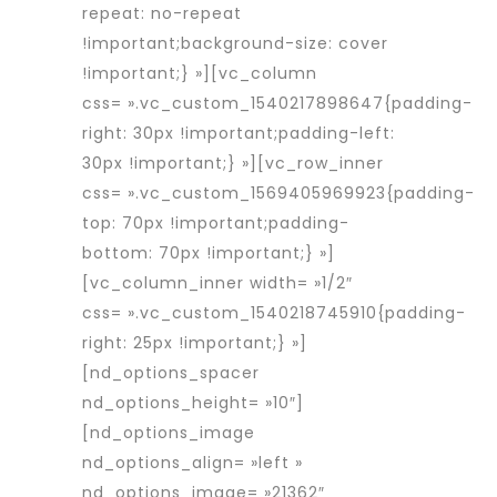
repeat: no-repeat
!important;background-size: cover
!important;} »][vc_column
css= ».vc_custom_1540217898647{padding-
right: 30px !important;padding-left:
30px !important;} »][vc_row_inner
css= ».vc_custom_1569405969923{padding-
top: 70px !important;padding-
bottom: 70px !important;} »]
[vc_column_inner width= »1/2″
css= ».vc_custom_1540218745910{padding-
right: 25px !important;} »]
[nd_options_spacer
nd_options_height= »10″]
[nd_options_image
nd_options_align= »left »
nd_options_image= »21362″