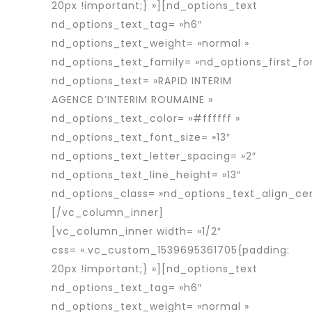
20px !important;} »][nd_options_text
nd_options_text_tag= »h6″
nd_options_text_weight= »normal »
nd_options_text_family= »nd_options_first_fo
nd_options_text= »RAPID INTERIM
AGENCE D’INTERIM ROUMAINE »
nd_options_text_color= »#ffffff »
nd_options_text_font_size= »13″
nd_options_text_letter_spacing= »2″
nd_options_text_line_height= »13″
nd_options_class= »nd_options_text_align_cen
[/vc_column_inner]
[vc_column_inner width= »1/2″
css= ».vc_custom_1539695361705{padding:
20px !important;} »][nd_options_text
nd_options_text_tag= »h6″
nd_options_text_weight= »normal »