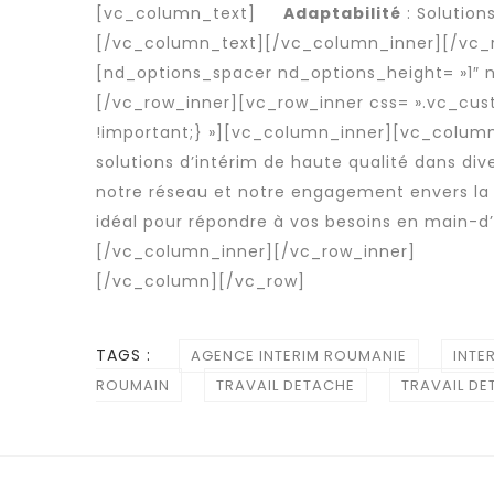
[vc_column_text]
Adaptabilité
: Solution
[/vc_column_text][/vc_column_inner][/vc_
[nd_options_spacer nd_options_height= »1″ 
[/vc_row_inner][vc_row_inner css= ».vc_cu
!important;} »][vc_column_inner][vc_column_
solutions d’intérim de haute qualité dans dive
notre réseau et notre engagement envers la 
idéal pour répondre à vos besoins en
main-d’
[/vc_column_inner][/vc_row_inner]
[/vc_column][/vc_row]
TAGS :
AGENCE INTERIM ROUMANIE
INTE
ROUMAIN
TRAVAIL DETACHE
TRAVAIL D