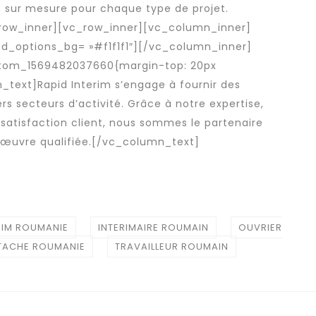
s sur mesure pour chaque type de projet.
row_inner][vc_row_inner][vc_column_inner]
nd_options_bg= »#f1f1f1″][/vc_column_inner]
stom_1569482037660{margin-top: 20px
text]Rapid Interim s’engage à fournir des
rs secteurs d’activité. Grâce à notre expertise,
satisfaction client, nous sommes le partenaire
œuvre qualifiée
.[/vc_column_text]
RIM ROUMANIE
INTERIMAIRE ROUMAIN
OUVRIER
ETACHE ROUMANIE
TRAVAILLEUR ROUMAIN