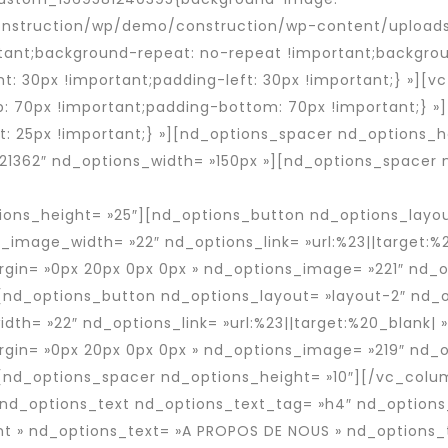
nstruction/wp/demo/construction/wp-content/uploads/
rtant;background-repeat: no-repeat !important;backgrou
: 30px !important;padding-left: 30px !important;} »][v
70px !important;padding-bottom: 70px !important;} »]
: 25px !important;} »][nd_options_spacer nd_options_h
»21362″ nd_options_width= »150px »][nd_options_spacer
érim spécialisée dans le placement de travailleurs déta
ons_height= »25″][nd_options_button nd_options_layou
_image_width= »22″ nd_options_link= »url:%23||target:%
gin= »0px 20px 0px 0px » nd_options_image= »221″ nd_
»][nd_options_button nd_options_layout= »layout-2″ nd_
th= »22″ nd_options_link= »url:%23||target:%20_blank| 
gin= »0px 20px 0px 0px » nd_options_image= »219″ nd_
»][nd_options_spacer nd_options_height= »10″][/vc_col
[nd_options_text nd_options_text_tag= »h4″ nd_options
nt » nd_options_text= »A PROPOS DE NOUS » nd_options_t