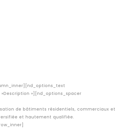
umn_inner][nd_options_text
 »Description »][nd_options_spacer
lisation de bâtiments résidentiels, commerciaux et
versifiée et hautement qualifiée.
row_inner]