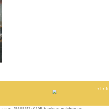
Inter
c_custom_1569581240395{background-image: