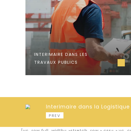
INTERIMAIRE DANS LES
TRAVAUX PUBLICS
Interimaire dans la Logistique
PREV
[vc_row full_width= »stretch_row » css= ».v