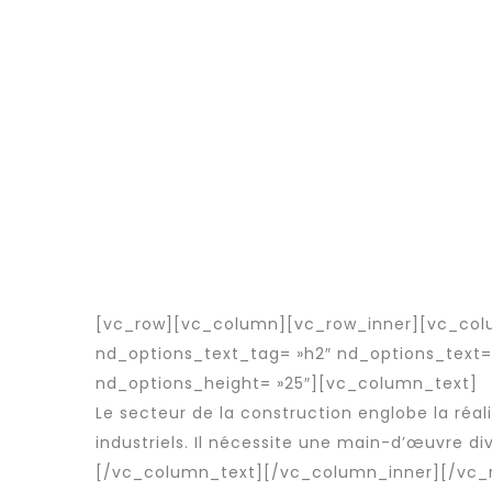
[vc_row][vc_column][vc_row_inner][vc_col
nd_options_text_tag= »h2″ nd_options_text=
nd_options_height= »25″][vc_column_text]
Le secteur de la construction englobe la réa
industriels. Il nécessite une main-d’œuvre di
[/vc_column_text][/vc_column_inner][/vc_