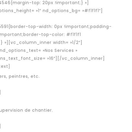
546{margin-top: 20px !important;} »]
ions_height= »1″ nd_options_bg= »#f1f1f1″]
591{border-top-width: 0px !important;padding-
mportant;border-top-color: #f1f1f1
;} »][vc_column_inner width= »1/2″]
nd_options_text= »Nos Services »
ns_text_font_size= »16″][/vc_column_inner]
text]
rs, peintres, etc.
]
upervision de chantier.
]