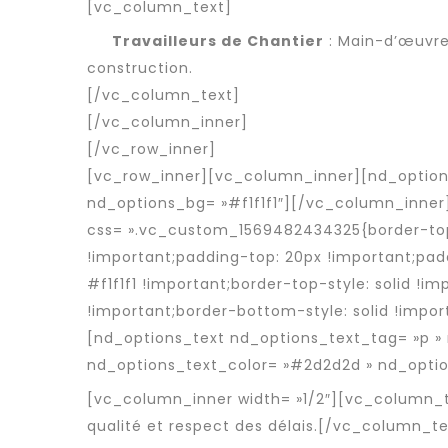
[vc_column_text]
Travailleurs de Chantier
: Main-d’œuvre
construction.
[/vc_column_text]
[/vc_column_inner]
[/vc_row_inner]
[vc_row_inner][vc_column_inner][nd_option
nd_options_bg= »#f1f1f1″][/vc_column_inner
css= ».vc_custom_1569482434325{border-top
!important;padding-top: 20px !important;pad
#f1f1f1 !important;border-top-style: solid !i
!important;border-bottom-style: solid !impor
[nd_options_text nd_options_text_tag= »p »
nd_options_text_color= »#2d2d2d » nd_optio
[vc_column_inner width= »1/2″][vc_column_
qualité et respect des délais.[/vc_column_t