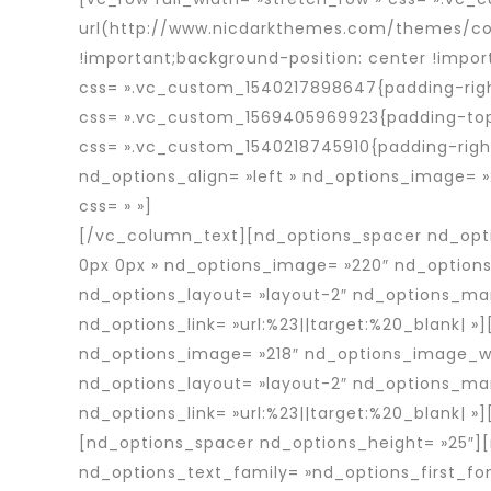
url(http://www.nicdarkthemes.com/themes/co
!important;background-position: center !impo
css= ».vc_custom_1540217898647{padding-right
css= ».vc_custom_1569405969923{padding-top: 
css= ».vc_custom_1540218745910{padding-right
nd_options_align= »left » nd_options_image= 
css= » »]
Rapid Interim est une entreprise d’int
[/vc_column_text][nd_options_spacer nd_opti
0px 0px » nd_options_image= »220″ nd_options
nd_options_layout= »layout-2″ nd_options_mar
nd_options_link= »url:%23||target:%20_blank| 
nd_options_image= »218″ nd_options_image_wid
nd_options_layout= »layout-2″ nd_options_mar
nd_options_link= »url:%23||target:%20_blank| 
[nd_options_spacer nd_options_height= »25″]
nd_options_text_family= »nd_options_first_fo