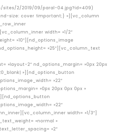
sites/2/2019/09/paral-04.jpg?id=409)
nd-size: cover !important;} »][vc_column
c_row_inner
[vc_column_inner width= »1/2″
eight= »10″][nd_options_image
 nd_options_height= »25″][vc_column_text
chés roumains en France et en Europe.
t= »layout-2″ nd_options_margin= »0px 20px
20_blank| »][nd_options_button
options_image_width= »22″
options_margin= »0px 20px 0px 0px »
»][nd_options_button
options_image_width= »22″
umn_inner][vc_column_inner width= »1/3″]
_text_weight= »normal »
ext_letter_spacing= »2″