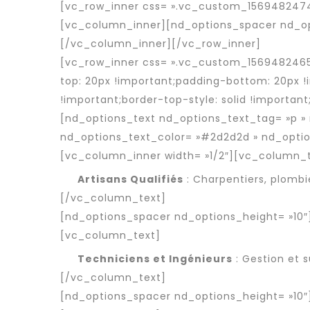
[vc_row_inner css= ».vc_custom_1569482474
[vc_column_inner][nd_options_spacer nd_opt
[/vc_column_inner][/vc_row_inner]
[vc_row_inner css= ».vc_custom_1569482465
top: 20px !important;padding-bottom: 20px !i
!important;border-top-style: solid !important
[nd_options_text nd_options_text_tag= »p » 
nd_options_text_color= »#2d2d2d » nd_optio
[vc_column_inner width= »1/2″][vc_column_
Artisans Qualifiés
: Charpentiers, plombie
[/vc_column_text]
[nd_options_spacer nd_options_height= »10″
[vc_column_text]
Techniciens et Ingénieurs
: Gestion et s
[/vc_column_text]
[nd_options_spacer nd_options_height= »10″