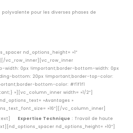
 polyvalente pour les diverses phases de
s_spacer nd_options_height= »1″
][/vc_row_inner][vc_row_inner
-width: 0px !important;border-bottom-width: 0px
ding-bottom: 20px !important;border-top-color:
mportant;border-bottom-color: #f1f1f1
tant;} »][vc_column_inner width= »1/2″]
 nd_options_text= »Avantages »
ns_text_font_size= »16″][/vc_column_inner]
text]
Expertise Technique
: Travail de haute
ext][nd_options_spacer nd_options_height= »10″]