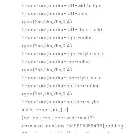
!important;border-left-width: 0px
!important;border-left-color:
rgba(255,255,255,0.4)
!important;border-left-style: solid
!important;border-right-color:
rgba(255,255,255,0.4)
!important;border-right-style: solid
!important;border-top-color:
rgba(255,255,255,0.4)
!important;border-top-style: solid
!important;border-bottom-color:
rgba(255,255,255,0.4)
!important;border-bottom-style:
solid !important;} »]
[vc_column_inner width= »1/2″
css= ».vc_custom_1539695353436{padding: