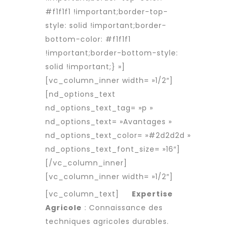
#f1f1f1 !important;border-top-
style: solid !important;border-
bottom-color: #f1f1f1
!important;border-bottom-style:
solid !important;} »]
[vc_column_inner width= »1/2″]
[nd_options_text
nd_options_text_tag= »p »
nd_options_text= »Avantages »
nd_options_text_color= »#2d2d2d »
nd_options_text_font_size= »16″]
[/vc_column_inner]
[vc_column_inner width= »1/2″]
[vc_column_text]
Expertise
Agricole
: Connaissance des
techniques agricoles durables.