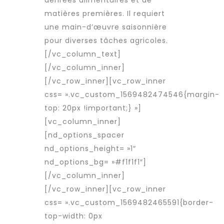
denrées alimentaires et de
matières premières. Il requiert
une main-d’œuvre saisonnière
pour diverses tâches agricoles.
[/vc_column_text]
[/vc_column_inner]
[/vc_row_inner][vc_row_inner
css= ».vc_custom_1569482474546{margin-
top: 20px !important;} »]
[vc_column_inner]
[nd_options_spacer
nd_options_height= »1″
nd_options_bg= »#f1f1f1″]
[/vc_column_inner]
[/vc_row_inner][vc_row_inner
css= ».vc_custom_1569482465591{border-
top-width: 0px