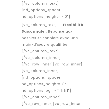
[/vc_column_text]
[nd_options_spacer
nd_options_height= »10″]
[vc_column_text]
Flexibilité
Saisonnale
: Réponse aux
besoins saisonniers avec une
main-d’œuvre qualifiée
.
[/vc_column_text]
[/vc_column_inner]
[/vc_row_inner][vc_row_inner]
[vc_column_inner]
[nd_options_spacer
nd_options_height= »1″
nd_options_bg= »#f1f1f1″]
[/vc_column_inner]
[/vc_row_inner][vc_row_inner