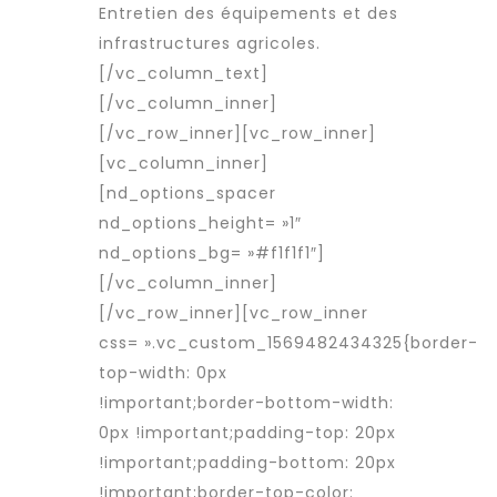
Entretien des équipements et des
infrastructures agricoles.
[/vc_column_text]
[/vc_column_inner]
[/vc_row_inner][vc_row_inner]
[vc_column_inner]
[nd_options_spacer
nd_options_height= »1″
nd_options_bg= »#f1f1f1″]
[/vc_column_inner]
[/vc_row_inner][vc_row_inner
css= ».vc_custom_1569482434325{border-
top-width: 0px
!important;border-bottom-width:
0px !important;padding-top: 20px
!important;padding-bottom: 20px
!important;border-top-color: