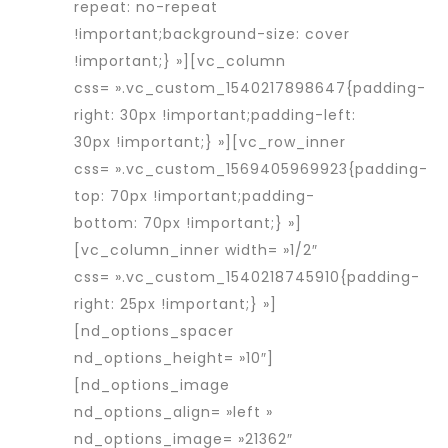
repeat: no-repeat
!important;background-size: cover
!important;} »][vc_column
css= ».vc_custom_1540217898647{padding-
right: 30px !important;padding-left:
30px !important;} »][vc_row_inner
css= ».vc_custom_1569405969923{padding-
top: 70px !important;padding-
bottom: 70px !important;} »]
[vc_column_inner width= »1/2″
css= ».vc_custom_1540218745910{padding-
right: 25px !important;} »]
[nd_options_spacer
nd_options_height= »10″]
[nd_options_image
nd_options_align= »left »
nd_options_image= »21362″