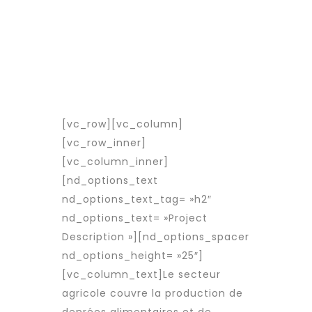
LOCATION
Soseaua Alexandriei, Nr.
16, Bucuresti
[vc_row][vc_column]
[vc_row_inner]
[vc_column_inner]
[nd_options_text
nd_options_text_tag= »h2″
nd_options_text= »Project
Description »][nd_options_spacer
nd_options_height= »25″]
[vc_column_text]Le secteur
agricole couvre la production de