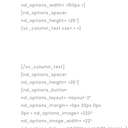
nd_options_width= »150px »]
[nd_options_spacer
nd_options_height= »25″]
[vc_column_text css= » »]
Rapid
Interim est une entreprise d’intérim
spécialisée dans le placement de
travailleurs détachés roumains en
France et en Europe.
[/vc_column_text]
[nd_options_spacer
nd_options_height= »25″]
[nd_options_button
nd_options_layout= »layout-2″
nd_options_margin= »0px 20px 0px
0px » nd_options_image= »220″
nd_options_image_width= »22″