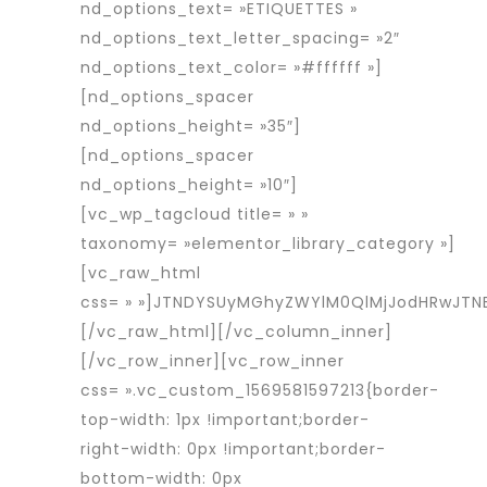
nd_options_text= »ETIQUETTES »
nd_options_text_letter_spacing= »2″
nd_options_text_color= »#ffffff »]
[nd_options_spacer
nd_options_height= »35″]
[nd_options_spacer
nd_options_height= »10″]
[vc_wp_tagcloud title= » »
taxonomy= »elementor_library_category »]
[vc_raw_html
css= » »]JTNDYSUyMGhyZWYlM0QlMjJodHRwJT
[/vc_raw_html][/vc_column_inner]
[/vc_row_inner][vc_row_inner
css= ».vc_custom_1569581597213{border-
top-width: 1px !important;border-
right-width: 0px !important;border-
bottom-width: 0px