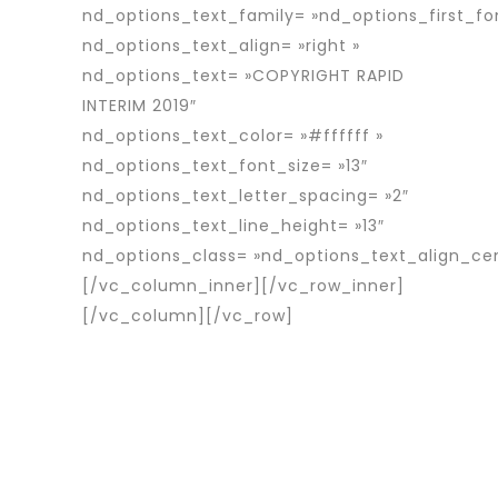
nd_options_text_family= »nd_options_first_fo
nd_options_text_align= »right »
nd_options_text= »COPYRIGHT RAPID
INTERIM 2019″
nd_options_text_color= »#ffffff »
nd_options_text_font_size= »13″
nd_options_text_letter_spacing= »2″
nd_options_text_line_height= »13″
nd_options_class= »nd_options_text_align_ce
[/vc_column_inner][/vc_row_inner]
[/vc_column][/vc_row]