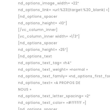
nd_options_image_width= »22″
nd_options_link= »url:%23||target:%20_blank| »]
[nd_options_spacer
nd_options_height= »10″]
[/vc_column_inner]
[vc_column_inner width= »1/3″]
[nd_options_spacer
nd_options_height= »25″]
[nd_options_text
nd_options_text_tag= »h4″
nd_options_text_weight= »normal »
nd_options_text_family= »nd_options_first_fo
nd_options_text= »A PROPOS DE
NOUS »
nd_options_text_letter_spacing= »2″
nd_options_text_color= »#ffffff »]
[nd_options_spacer