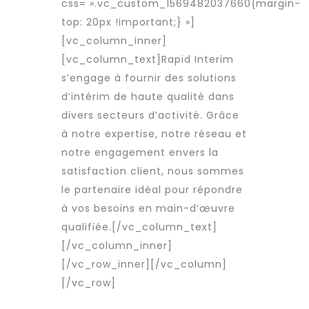
css= ».vc_custom_1569482037660{margin-
top: 20px !important;} »]
[vc_column_inner]
[vc_column_text]Rapid Interim
s’engage à fournir des solutions
d’intérim de haute qualité dans
divers secteurs d’activité. Grâce
à notre expertise, notre réseau et
notre engagement envers la
satisfaction client, nous sommes
le partenaire idéal pour répondre
à vos besoins en
main-d’œuvre
qualifiée
.[/vc_column_text]
[/vc_column_inner]
[/vc_row_inner][/vc_column]
[/vc_row]