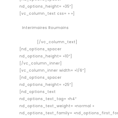
nd_options_height= »35″]
[vc_column_text css= » »]
Services
Agence d’interim
Interimaires Roumains
Interimaire
détaché
[/vc_column_text]
[nd_options_spacer
nd_options_height= »10″]
[/vc_column_inner]
[vc_column_inner width= »1/6″]
[nd_options_spacer
nd_options_height= »25″]
[nd_options_text
nd_options_text_tag= »h4″
nd_options_text_weight= »normal »
nd_options_text_family= »nd_options_first_fo