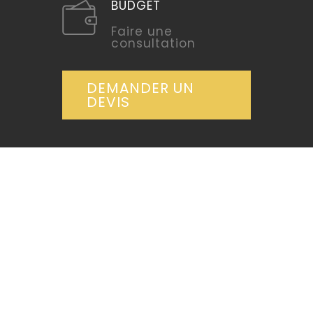
BUDGET
Faire une
consultation
DEMANDER UN
DEVIS
DETAILS
CUSTOMER
Rapid Interim