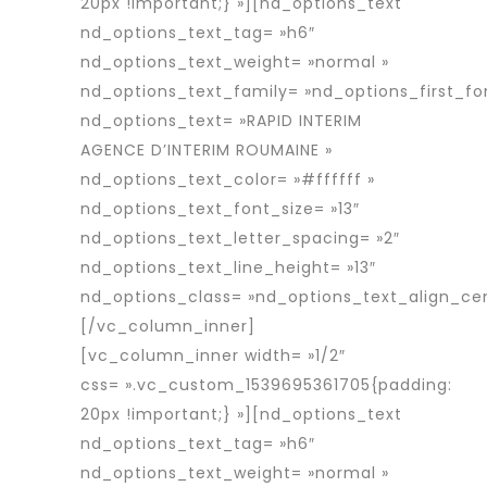
20px !important;} »][nd_options_text
nd_options_text_tag= »h6″
nd_options_text_weight= »normal »
nd_options_text_family= »nd_options_first_fo
nd_options_text= »RAPID INTERIM
AGENCE D’INTERIM ROUMAINE »
nd_options_text_color= »#ffffff »
nd_options_text_font_size= »13″
nd_options_text_letter_spacing= »2″
nd_options_text_line_height= »13″
nd_options_class= »nd_options_text_align_cen
[/vc_column_inner]
[vc_column_inner width= »1/2″
css= ».vc_custom_1539695361705{padding:
20px !important;} »][nd_options_text
nd_options_text_tag= »h6″
nd_options_text_weight= »normal »