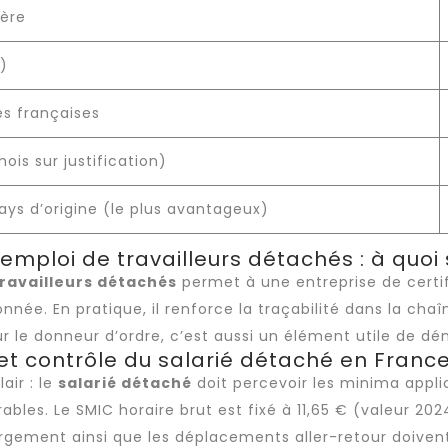
gère
1)
es françaises
ois sur justification)
ays d’origine (le plus avantageux)
mploi de travailleurs détachés : à quoi s
ravailleurs détachés
permet à une entreprise de certi
nnée. En pratique, il renforce la traçabilité dans la ch
ur le donneur d’ordre, c’est aussi un élément utile de dé
et contrôle du salarié détaché en Franc
air : le
salarié détaché
doit percevoir les minima appli
les. Le SMIC horaire brut est fixé à 11,65 € (valeur 202
ergement ainsi que les déplacements aller-retour doiven