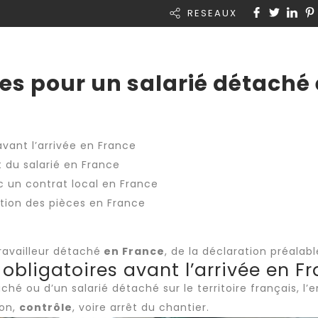
RESEAUX
Rapid Intérim
A propos de nous
Actual
es pour un salarié détaché
vant l’arrivée en France
 du salarié en France
c un contrat local en France
tion des pièces en France
ravailleur détaché
en France
, de la déclaration préal
obligatoires avant l’arrivée en F
aché
ou d’un salarié détaché sur le territoire français, l
ion,
contrôle
, voire arrêt du chantier.