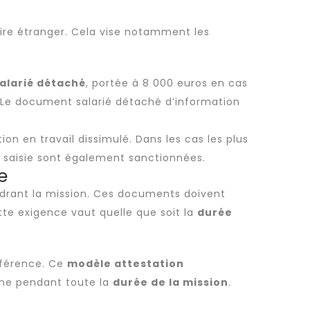
ire étranger. Cela vise notamment les
salarié détaché
, portée à 8 000 euros en cas
 Le
document salarié détaché
d’information
tion en travail dissimulé. Dans les cas les plus
a saisie sont également sanctionnées.
e
cadrant la mission. Ces documents doivent
tte exigence vaut quelle que soit la
durée
éférence. Ce
modèle attestation
gine pendant toute la
durée de la mission
.