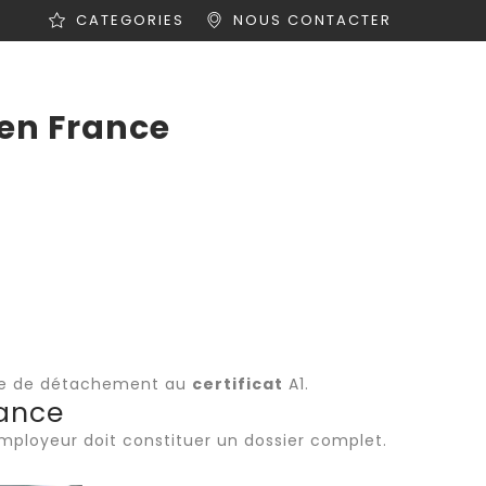
CATEGORIES
NOUS CONTACTER
ités
Offres d’emploi
Contact
 en France
able de détachement au
certificat
A1.
rance
’employeur doit constituer un dossier complet.