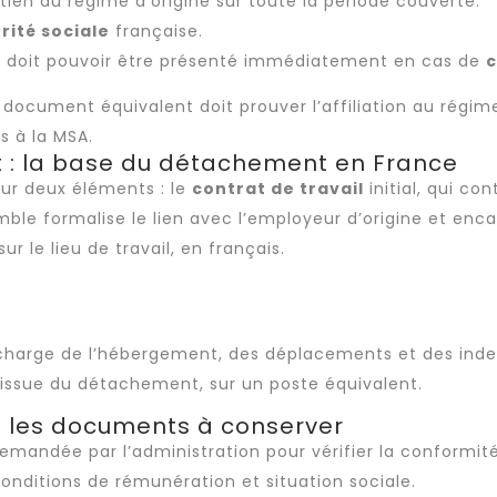
en au régime d’origine sur toute la période couverte.
rité sociale
française.
 doit pouvoir être présenté immédiatement en cas de
c
n document équivalent doit prouver l’affiliation au régim
s à la MSA.
nt : la base du détachement en France
ur deux éléments : le
contrat de travail
initial, qui co
mble formalise le lien avec l’employeur d’origine et enc
ur le lieu de travail, en français.
en charge de l’hébergement, des déplacements et des ind
l’issue du détachement, sur un poste équivalent.
t les documents à conserver
mandée par l’administration pour vérifier la conformité 
 conditions de rémunération et situation sociale.