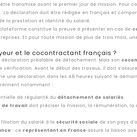
it être transmise avant le premier jour de mission. Pour co
t
. La déclaration doit être rédigée en français et compor
e la prestation et identité du salarié.
a plateforme constitue la preuve à présenter en cas de
c
reprises. Et pour toute mission de plus de trois mois, u
yeur et le cocontractant français ?
a déclaration préalable de détachement. Mais son
cocon
 vérification. Avant le début des travaux, il doit s’assur
même une déclaration dans les 48 heures suivant le démar
prennent notamment :
ntielle de régularité du
détachement de salariés
.
 de travail
doit préciser la mission, la rémunération, la 
filiation du salarié à la
sécurité sociale
de son pays d’o
ance
: ce
représentant en France
assure la liaison ave