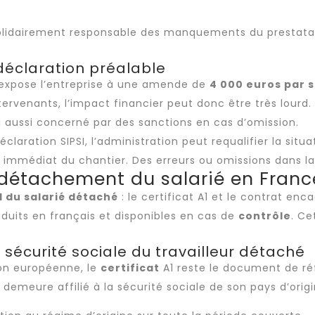
solidairement responsable des manquements du prestata
déclaration préalable
expose l’entreprise à une amende de
4 000 euros par 
tervenants, l’impact financier peut donc être très lourd.
 lui aussi concerné par des sanctions en cas d’omission.
éclaration SIPSI, l’administration peut requalifier la situa
êt immédiat du chantier. Des erreurs ou omissions dans l
e détachement du salarié en Franc
l du salarié détaché
: le certificat A1 et le contrat en
raduits en français et disponibles en cas de
contrôle
. Ce
a sécurité sociale du travailleur détaché
ion européenne, le
certificat
A1 reste le document de r
 demeure affilié à la sécurité sociale de son pays d’ori