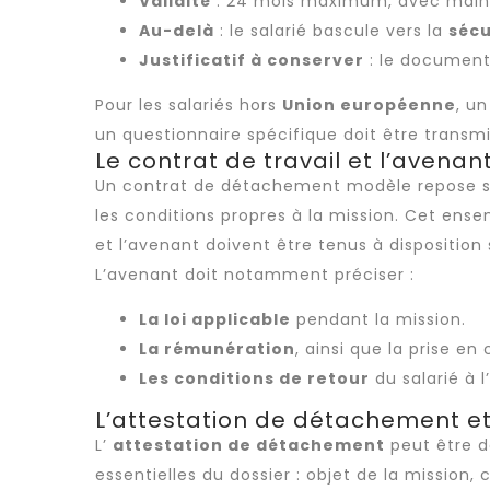
Validité
: 24 mois maximum, avec mainti
Au-delà
: le salarié bascule vers la
sécu
Justificatif à conserver
: le document
Pour les salariés hors
Union européenne
, u
un questionnaire spécifique doit être transmi
Le contrat de travail et l’avena
Un contrat de détachement modèle repose s
les conditions propres à la mission. Cet ense
et l’avenant doivent être tenus à disposition s
L’avenant doit notamment préciser :
La loi applicable
pendant la mission.
La rémunération
, ainsi que la prise 
Les conditions de retour
du salarié à 
L’attestation de détachement e
L’
attestation de détachement
peut être de
essentielles du dossier : objet de la mission,