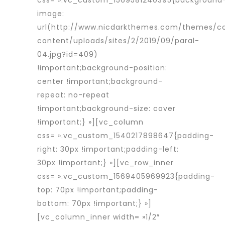
css= ».vc_custom_1569581240395{background
image:
url(http://www.nicdarkthemes.com/themes/c
content/uploads/sites/2/2019/09/paral-
04.jpg?id=409)
!important;background-position:
center !important;background-
repeat: no-repeat
!important;background-size: cover
!important;} »][vc_column
css= ».vc_custom_1540217898647{padding-
right: 30px !important;padding-left:
30px !important;} »][vc_row_inner
css= ».vc_custom_1569405969923{padding-
top: 70px !important;padding-
bottom: 70px !important;} »]
[vc_column_inner width= »1/2″