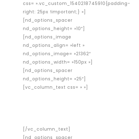
css= ».vc_custom_1540218745910{padding-
right: 25px !important;} »]
[nd_options_spacer
nd_options_height= »10″]
[nd_options_image
nd_options_align= »left »
nd_options_image= »21362″
nd_options_width= »150px »]
[nd_options_spacer
nd_options_height= »25″]
[vc_column_text css= » »]
Rapid
Interim est une entreprise d’intérim
spécialisée dans le placement de
travailleurs détachés roumains en
France et en Europe.
[/vc_column_text]
[nd_options_spacer