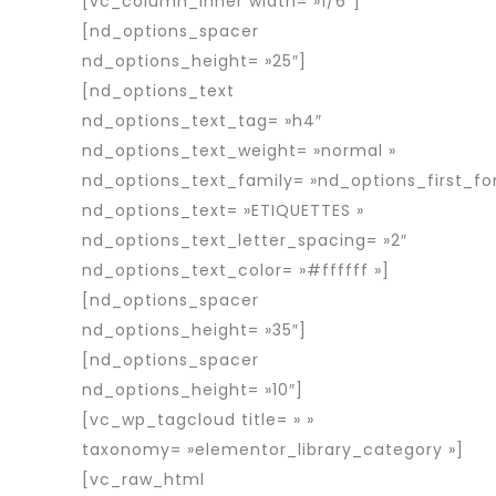
[vc_column_inner width= »1/6″]
[nd_options_spacer
nd_options_height= »25″]
[nd_options_text
nd_options_text_tag= »h4″
nd_options_text_weight= »normal »
nd_options_text_family= »nd_options_first_fo
nd_options_text= »ETIQUETTES »
nd_options_text_letter_spacing= »2″
nd_options_text_color= »#ffffff »]
[nd_options_spacer
nd_options_height= »35″]
[nd_options_spacer
nd_options_height= »10″]
[vc_wp_tagcloud title= » »
taxonomy= »elementor_library_category »]
[vc_raw_html