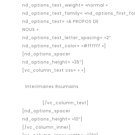
nd_options_text_weight= »normal »
nd_options_text_family= »nd_options_first_fo
nd_options_text= »A PROPOS DE
NOUS »
nd_options_text_letter_spacing= »2″
nd_options_text_color= »#ffffff »]
[nd_options_spacer
nd_options_height= »35″]
[vc_column_text css= » »]
Services
Agence d’interim
Interimaires Roumains
Interimaire
détaché
[/vc_column_text]
[nd_options_spacer
nd_options_height= »10″]
[/vc_column_inner]