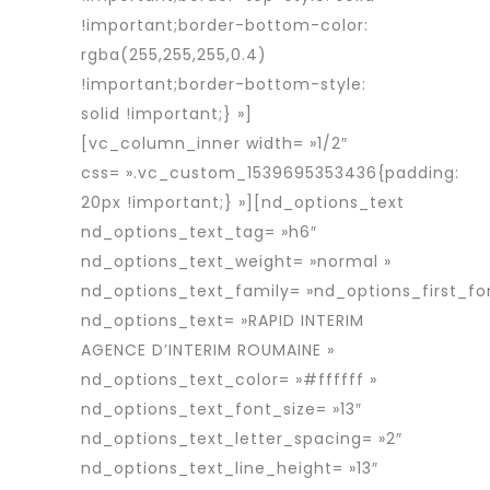
!important;border-bottom-color:
rgba(255,255,255,0.4)
!important;border-bottom-style:
solid !important;} »]
[vc_column_inner width= »1/2″
css= ».vc_custom_1539695353436{padding:
20px !important;} »][nd_options_text
nd_options_text_tag= »h6″
nd_options_text_weight= »normal »
nd_options_text_family= »nd_options_first_fo
nd_options_text= »RAPID INTERIM
AGENCE D’INTERIM ROUMAINE »
nd_options_text_color= »#ffffff »
nd_options_text_font_size= »13″
nd_options_text_letter_spacing= »2″
nd_options_text_line_height= »13″