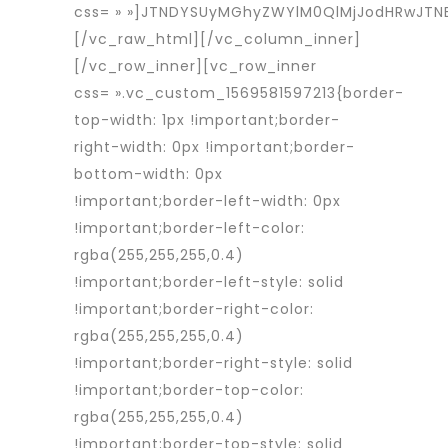
css= » »]JTNDYSUyMGhyZWYlM0QlMjJodHRwJT
[/vc_raw_html][/vc_column_inner]
[/vc_row_inner][vc_row_inner
css= ».vc_custom_1569581597213{border-
top-width: 1px !important;border-
right-width: 0px !important;border-
bottom-width: 0px
!important;border-left-width: 0px
!important;border-left-color:
rgba(255,255,255,0.4)
!important;border-left-style: solid
!important;border-right-color:
rgba(255,255,255,0.4)
!important;border-right-style: solid
!important;border-top-color:
rgba(255,255,255,0.4)
!important;border-top-style: solid