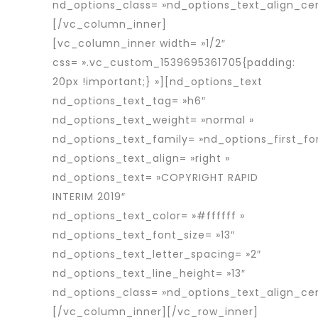
nd_options_class= »nd_options_text_align_cen
[/vc_column_inner]
[vc_column_inner width= »1/2″
css= ».vc_custom_1539695361705{padding:
20px !important;} »][nd_options_text
nd_options_text_tag= »h6″
nd_options_text_weight= »normal »
nd_options_text_family= »nd_options_first_fo
nd_options_text_align= »right »
nd_options_text= »COPYRIGHT RAPID
INTERIM 2019″
nd_options_text_color= »#ffffff »
nd_options_text_font_size= »13″
nd_options_text_letter_spacing= »2″
nd_options_text_line_height= »13″
nd_options_class= »nd_options_text_align_ce
[/vc_column_inner][/vc_row_inner]