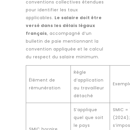
conventions collectives étendues
pour identifier les taux
applicables.
Le salaire doit être
versé dans les délais légaux
français
, accompagné d’un
bulletin de paie mentionnant la
convention appliquée et le calcul
du respect du salaire minimum.
Règle
Élément de
d’application
Exempl
rémunération
au
travailleur
détaché
S’applique
SMIC = 
quel que soit
(2024);
le pays
s’impo
SMIC horaire