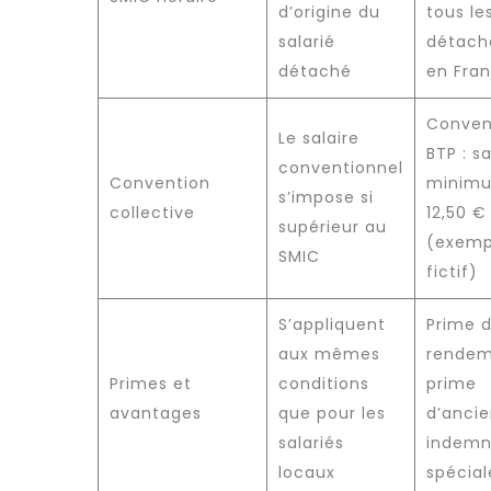
d’origine du
tous le
salarié
détach
détaché
en Fra
Conven
Le salaire
BTP : sa
conventionnel
Convention
minim
s’impose si
collective
12,50 €
supérieur au
(exemp
SMIC
fictif)
S’appliquent
Prime 
aux mêmes
rendem
Primes et
conditions
prime
avantages
que pour les
d’ancie
salariés
indemn
locaux
spécial