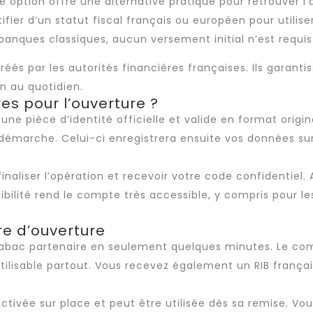
e option offre une alternative pratique pour retrouver 
ustifier d’un statut fiscal français ou européen pour utili
anques classiques, aucun versement initial n’est requi
s par les autorités financières françaises. Ils garantis
n au quotidien.
s pour l’ouverture ?
ne pièce d’identité officielle et valide en format origin
la démarche. Celui-ci enregistrera ensuite vos données s
naliser l’opération et recevoir votre code confidentiel. 
bilité rend le compte très accessible, y compris pour le
e d’ouverture
tabac partenaire en seulement quelques minutes. Le c
lisable partout. Vous recevez également un RIB françai
ctivée sur place et peut être utilisée dès sa remise. V