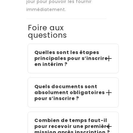
jour pour pouvoir les fournir
immédiatement.
Foire aux
questions
Quelles sont les étapes
principales pour s’inscrire
en intérim ?
Le processus d’inscription suit
généralement cinq grandes
Quels documents sont
étapes
: bien choisir son
absolument obligatoires
agence
, prendre un premier
pour s’inscrire ?
contact, transmettre
l’ensemble des documents
Pour que votre
candidature
nécessaires, passer un entretien
soit validée, vous devez
Combien de temps faut-il
et finaliser son dossier. Comme
impérativement fournir
pour recevoir une première
l’a vécu un usager, cette
plusieurs
documents
. Il vous
mission après inscription ?