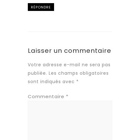
mise en relation prioritaire a
RÉPONDRE
justement pour but de
raccourcir cette période
d’attente et de vous permettre
de débuter votre
première
mission
rapidement.
Laisser un commentaire
Votre adresse e-mail ne sera pas
publiée.
Les champs obligatoires
sont indiqués avec
*
Commentaire
*