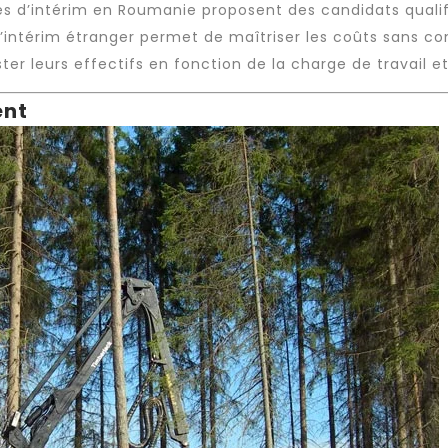
s d’intérim
en Roumanie proposent des candidats qualifi
’
intérim étranger
permet de maîtriser les coûts sans com
ter leurs effectifs en fonction de la charge de travail e
ent