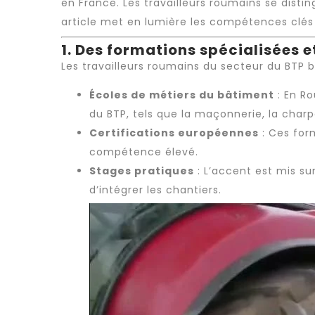
en France. Les
travailleurs roumains
se distin
article met en lumière les compétences clés
1. Des formations spécialisées et
Les
travailleurs roumains
du secteur du BTP b
Écoles de métiers du bâtiment
: En R
du BTP, tels que la maçonnerie, la charpe
Certifications européennes
: Ces for
compétence élevé.
Stages pratiques
: L’accent est mis su
d’intégrer les chantiers.