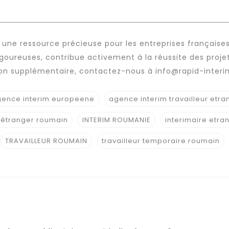
 une ressource précieuse pour les entreprises français
rigoureuses, contribue activement à la réussite des proje
ion supplémentaire, contactez-nous à
info@rapid-inter
ence interim europeene
agence interim travailleur etra
 étranger roumain
INTERIM ROUMANIE
interimaire etra
TRAVAILLEUR ROUMAIN
travailleur temporaire roumain