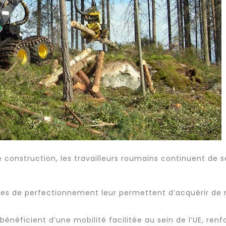
 construction, les
travailleurs roumains
continuent de s
s de perfectionnement leur permettent d’acquérir de 
 bénéficient d’une mobilité facilitée au sein de l’UE, ren