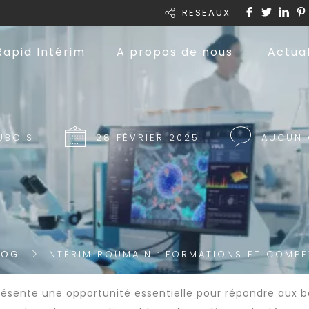
RESEAUX
Rapid Intérim
A propos de nous
Actual
UBOIS
28 FÉVRIER 2025
AUCUN 
LOG
INTÉRIM ROUMAIN : FORMATIONS ET COMPÉ
résente une opportunité essentielle pour répondre aux 