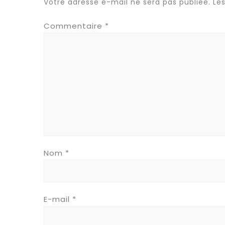
Votre adresse e-mail ne sera pas publiée.
Le
Commentaire
*
Nom
*
E-mail
*