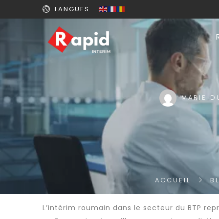
LANGUES
MARIE D
ACCUEIL
B
L’intérim roumain dans le secteur du BTP rep