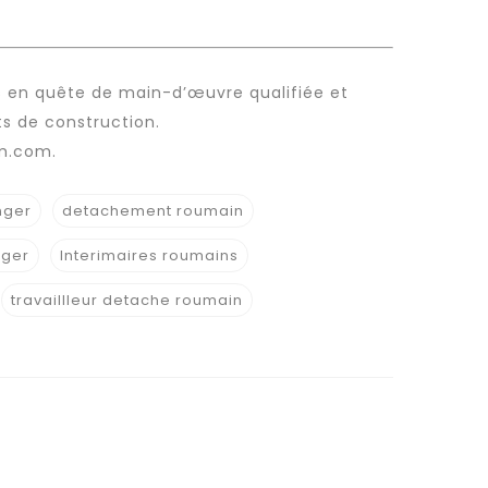
es en quête de
main-d’œuvre qualifiée
et
ts de construction.
im.com
.
nger
detachement roumain
nger
Interimaires roumains
travaillleur detache roumain