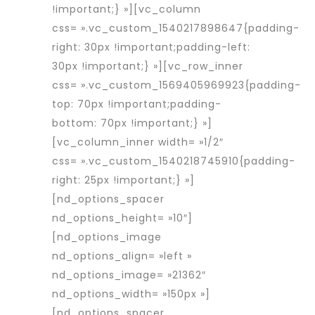
!important;} »][vc_column
css= ».vc_custom_1540217898647{padding-
right: 30px !important;padding-left:
30px !important;} »][vc_row_inner
css= ».vc_custom_1569405969923{padding-
top: 70px !important;padding-
bottom: 70px !important;} »]
[vc_column_inner width= »1/2″
css= ».vc_custom_1540218745910{padding-
right: 25px !important;} »]
[nd_options_spacer
nd_options_height= »10″]
[nd_options_image
nd_options_align= »left »
nd_options_image= »21362″
nd_options_width= »150px »]
[nd_options_spacer