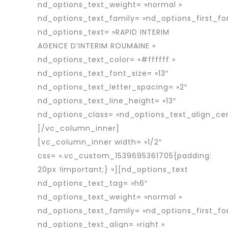
nd_options_text_weight= »normal »
nd_options_text_family= »nd_options_first_fo
nd_options_text= »RAPID INTERIM
AGENCE D’INTERIM ROUMAINE »
nd_options_text_color= »#ffffff »
nd_options_text_font_size= »13″
nd_options_text_letter_spacing= »2″
nd_options_text_line_height= »13″
nd_options_class= »nd_options_text_align_cen
[/vc_column_inner]
[vc_column_inner width= »1/2″
css= ».vc_custom_1539695361705{padding:
20px !important;} »][nd_options_text
nd_options_text_tag= »h6″
nd_options_text_weight= »normal »
nd_options_text_family= »nd_options_first_fo
nd_options_text_align= »right »