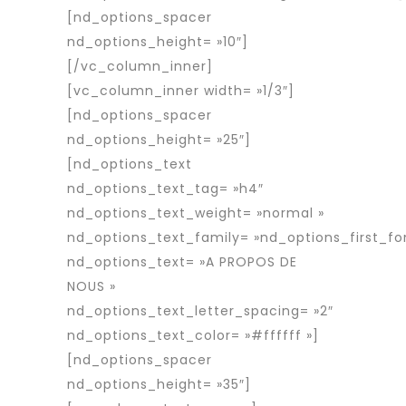
[nd_options_spacer
nd_options_height= »10″]
[/vc_column_inner]
[vc_column_inner width= »1/3″]
[nd_options_spacer
nd_options_height= »25″]
[nd_options_text
nd_options_text_tag= »h4″
nd_options_text_weight= »normal »
nd_options_text_family= »nd_options_first_fo
nd_options_text= »A PROPOS DE
NOUS »
nd_options_text_letter_spacing= »2″
nd_options_text_color= »#ffffff »]
[nd_options_spacer
nd_options_height= »35″]