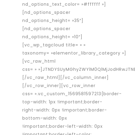
nd_options_text_color= »#ffffff »]
[nd_options_spacer
nd_options_height= »35″]
[nd_options_spacer
nd_options_height= »10″]
[vc_wp_tagcloud title= » »
taxonomy= »elementor_library_category »]
[vc_raw_html
css= » »]JTNDYSUyMGhyZWYlM0QlMjJodHRwJT
[/vc_raw_html][/vc_column_inner]
[/vc_row_inner][vc_row_inner
css= ».vc_custom_1569581597213{border-
top-width: 1px !important;border-
right-width: 0px !important;border-
bottom-width: 0px
!important;border-left-width: 0px
!important;border-left-color: