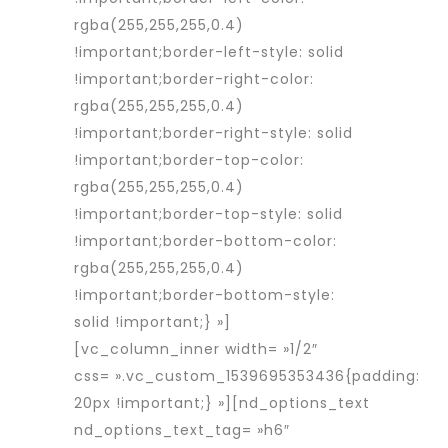
rgba(255,255,255,0.4)
!important;border-left-style: solid
!important;border-right-color:
rgba(255,255,255,0.4)
!important;border-right-style: solid
!important;border-top-color:
rgba(255,255,255,0.4)
!important;border-top-style: solid
!important;border-bottom-color:
rgba(255,255,255,0.4)
!important;border-bottom-style:
solid !important;} »]
[vc_column_inner width= »1/2″
css= ».vc_custom_1539695353436{padding:
20px !important;} »][nd_options_text
nd_options_text_tag= »h6″