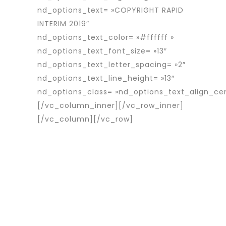
nd_options_text= »COPYRIGHT RAPID
INTERIM 2019″
nd_options_text_color= »#ffffff »
nd_options_text_font_size= »13″
nd_options_text_letter_spacing= »2″
nd_options_text_line_height= »13″
nd_options_class= »nd_options_text_align_ce
[/vc_column_inner][/vc_row_inner]
[/vc_column][/vc_row]