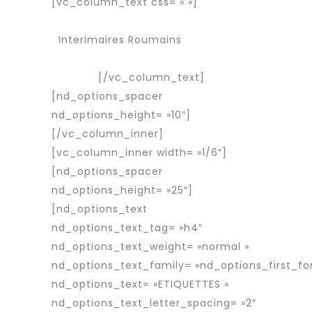
[vc_column_text css= » »]
Services
Agence d’interim
Interimaires Roumains
Interimaire
détaché
[/vc_column_text]
[nd_options_spacer
nd_options_height= »10″]
[/vc_column_inner]
[vc_column_inner width= »1/6″]
[nd_options_spacer
nd_options_height= »25″]
[nd_options_text
nd_options_text_tag= »h4″
nd_options_text_weight= »normal »
nd_options_text_family= »nd_options_first_fo
nd_options_text= »ETIQUETTES »
nd_options_text_letter_spacing= »2″