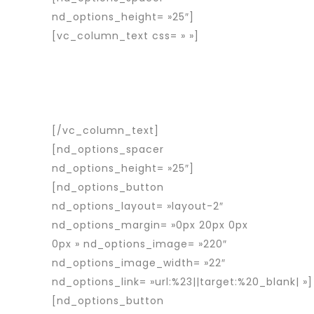
nd_options_height= »25″]
[vc_column_text css= » »]
Rapid
Interim est une entreprise d’intérim
spécialisée dans le placement de
travailleurs détachés roumains en
France et en Europe.
[/vc_column_text]
[nd_options_spacer
nd_options_height= »25″]
[nd_options_button
nd_options_layout= »layout-2″
nd_options_margin= »0px 20px 0px
0px » nd_options_image= »220″
nd_options_image_width= »22″
nd_options_link= »url:%23||target:%20_blank| »]
[nd_options_button