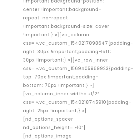
!important;background-position:
center !important;background-
repeat: no-repeat
!important;background-size: cover
!important;} »][vc_column
css= ».vc_custom_1540217898647{padding-
right: 30px !important;padding-left:
30px !important;} »][vc_row_inner
css= ».vc_custom_1569405969923{padding-
top: 70px !important;padding-
bottom: 70px !important;} »]
[vc_column_inner width= »1/2″
css= ».vc_custom_1540218745910{padding-
right: 25px !important;} »]
[nd_options_spacer
nd_options_height= »10″]
[nd_options_image