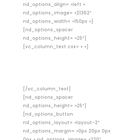
nd_options_align= »left »
nd_options_image= »21362″
nd_options_width= »150px »]
[nd_options_spacer
nd_options_height= »25″]
[vc_column_text css= » »]
Rapid
Interim est une entreprise d’intérim
spécialisée dans le placement de
travailleurs détachés roumains en
France et en Europe.
[/vc_column_text]
[nd_options_spacer
nd_options_height= »25″]
[nd_options_button
nd_options_layout= »layout-2″
nd_options_margin= »0px 20px 0px
0px » nd_options_image= »220″