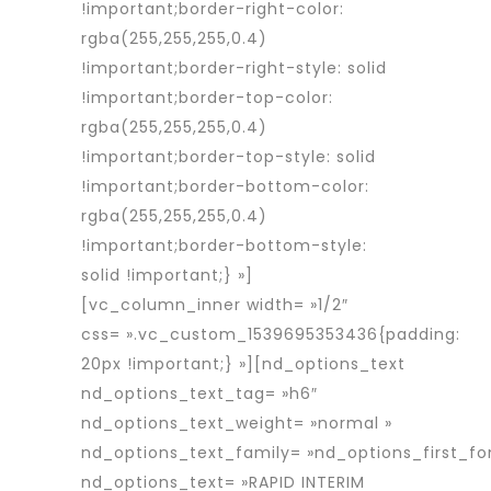
!important;border-right-color:
rgba(255,255,255,0.4)
!important;border-right-style: solid
!important;border-top-color:
rgba(255,255,255,0.4)
!important;border-top-style: solid
!important;border-bottom-color:
rgba(255,255,255,0.4)
!important;border-bottom-style:
solid !important;} »]
[vc_column_inner width= »1/2″
css= ».vc_custom_1539695353436{padding:
20px !important;} »][nd_options_text
nd_options_text_tag= »h6″
nd_options_text_weight= »normal »
nd_options_text_family= »nd_options_first_fo
nd_options_text= »RAPID INTERIM