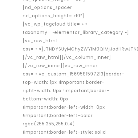
[nd_options_spacer
nd_options_height= »10″]
[vc_wp_tagcloud title= » »
taxonomy= »elementor_library_category »]
[vc_raw_html
css= » »]JTNDYSUyMGhyZWYlM0QlMjJodHRwJT
[/vc_raw_html][/vc_column_inner]
[/vc_row_inner][vc_row_inner
css= ».vc_custom_1569581597213{border-
top-width: 1px !important;border-
right-width: 0px !important;border-
bottom-width: 0px
!important;border-left-width: 0px
!important;border-left-color:
rgba(255,255,255,0.4)
!important;border-left-style: solid