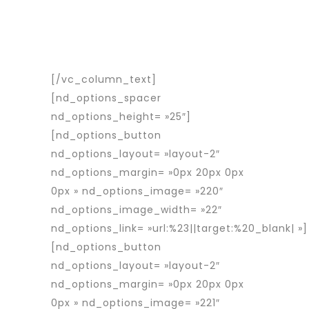
Interim est une entreprise d’intérim
spécialisée dans le placement de
travailleurs détachés roumains en
France et en Europe.
[/vc_column_text]
[nd_options_spacer
nd_options_height= »25″]
[nd_options_button
nd_options_layout= »layout-2″
nd_options_margin= »0px 20px 0px
0px » nd_options_image= »220″
nd_options_image_width= »22″
nd_options_link= »url:%23||target:%20_blank| »]
[nd_options_button
nd_options_layout= »layout-2″
nd_options_margin= »0px 20px 0px
0px » nd_options_image= »221″