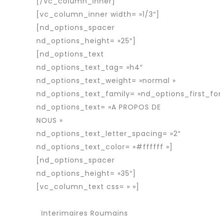
[/vc_column_inner]
[vc_column_inner width= »1/3″]
[nd_options_spacer
nd_options_height= »25″]
[nd_options_text
nd_options_text_tag= »h4″
nd_options_text_weight= »normal »
nd_options_text_family= »nd_options_first_fo
nd_options_text= »A PROPOS DE
NOUS »
nd_options_text_letter_spacing= »2″
nd_options_text_color= »#ffffff »]
[nd_options_spacer
nd_options_height= »35″]
[vc_column_text css= » »]
Services
Agence d’interim
Interimaires Roumains