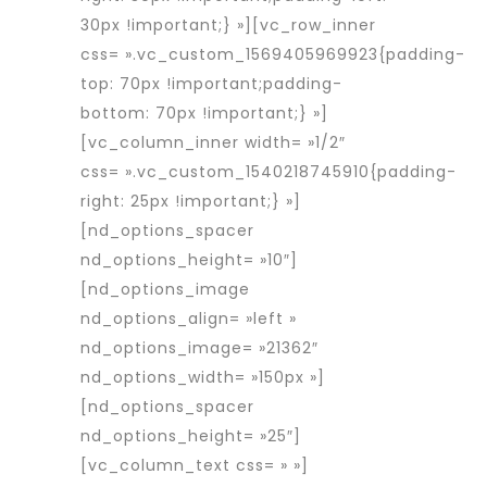
30px !important;} »][vc_row_inner
css= ».vc_custom_1569405969923{padding-
top: 70px !important;padding-
bottom: 70px !important;} »]
[vc_column_inner width= »1/2″
css= ».vc_custom_1540218745910{padding-
right: 25px !important;} »]
[nd_options_spacer
nd_options_height= »10″]
[nd_options_image
nd_options_align= »left »
nd_options_image= »21362″
nd_options_width= »150px »]
[nd_options_spacer
nd_options_height= »25″]
[vc_column_text css= » »]
Rapid