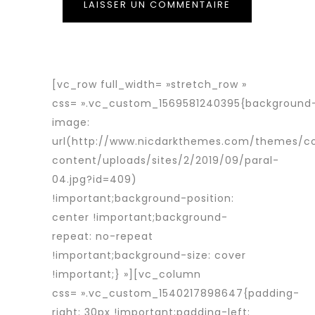
[vc_row full_width= »stretch_row »
css= ».vc_custom_1569581240395{background
image:
url(http://www.nicdarkthemes.com/themes/c
content/uploads/sites/2/2019/09/paral-
04.jpg?id=409)
!important;background-position:
center !important;background-
repeat: no-repeat
!important;background-size: cover
!important;} »][vc_column
css= ».vc_custom_1540217898647{padding-
right: 30px !important;padding-left: