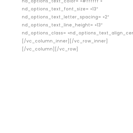
nd_options_text_color= »#ffffff »
nd_options_text_font_size= »13″
nd_options_text_letter_spacing= »2″
nd_options_text_line_height= »13″
nd_options_class= »nd_options_text_align_ce
[/vc_column_inner][/vc_row_inner]
[/vc_column][/vc_row]