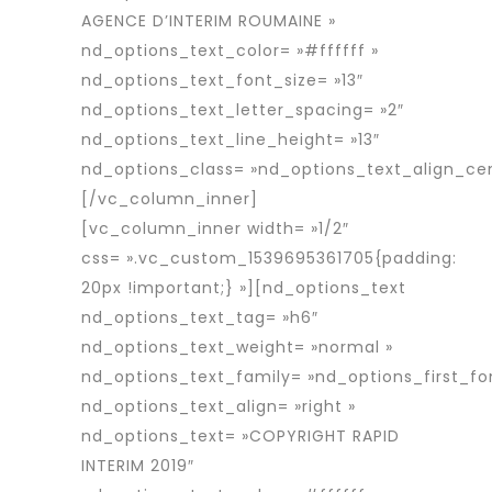
AGENCE D’INTERIM ROUMAINE »
nd_options_text_color= »#ffffff »
nd_options_text_font_size= »13″
nd_options_text_letter_spacing= »2″
nd_options_text_line_height= »13″
nd_options_class= »nd_options_text_align_cen
[/vc_column_inner]
[vc_column_inner width= »1/2″
css= ».vc_custom_1539695361705{padding:
20px !important;} »][nd_options_text
nd_options_text_tag= »h6″
nd_options_text_weight= »normal »
nd_options_text_family= »nd_options_first_fo
nd_options_text_align= »right »
nd_options_text= »COPYRIGHT RAPID
INTERIM 2019″