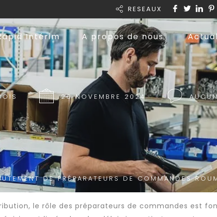
RESEAUX
Rapid Intérim
A propos de nous
Actual
BOIS
26 NOVEMBRE 2024
AUCUN
RUTEMENT DE PRÉPARATEURS DE COMMANDES ROUM
stribution, le rôle des préparateurs de commandes est fo