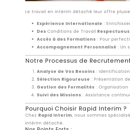
Le travail en
intérim détaché
leur offre plusi
Expérience Internationale
: Enrichiss
Des
Conditions de Travail
Respectueus
Accès à des Formations
: Pour perfecti
Accompagnement Personnalisé
: Un 
Notre Processus de Recrutemen
Analyse de Vos Besoins
: Identificatio
Sélection Rigoureuse
: Présentation de
Gestion des Formalités
: Organisation
Suivi des Missions
: Assistance continue
Pourquoi Choisir Rapid Interim ?
Chez
Rapid Interim
, nous sommes spécialis
intérim détaché
.
Nos Points Forts :