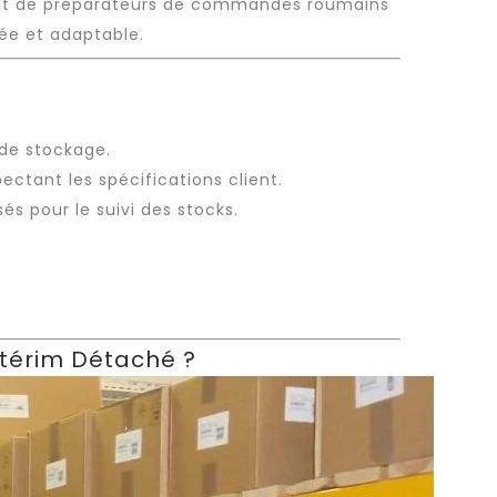
t
de préparateurs de commandes roumains
iée
et adaptable.
 de stockage.
ctant les spécifications client.
sés pour le suivi des stocks.
térim Détaché ?