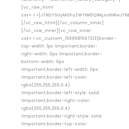
[vc_raw_html
css= » »]JTNDYSUyMGhyZWYlM0QlMjJodHRwJT
[/vc_raw_html][/vc_column_inner]
[/vc_row_inner][vc_row_inner
css= ».vc_custom_1569581597213{border-
top-width: 1px !important;border-
right-width: 0px !important;border-
bottom-width: 0px
!important;border-left-width: 0px
!important;border-left-color:
rgba(255,255,255,0.4)
!important;border-left-style: solid
!important;border-right-color:
rgba(255,255,255,0.4)
!important;border-right-style: solid
!important;border-top-color: