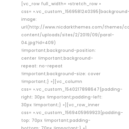
[vc_row full_width= »stretch_row »
css= ».vc_custom_1569581240395{background
image:
url(http://www.nicdarkthemes.com/themes/c
content/uploads/sites/2/2019/09/paral-
04.jpg?id=409)
!important;background-position:
center !important;background-
repeat: no-repeat
!important;background-size: cover
!important;} »][vc_column
css= ».vc_custom_1540217898647{padding-
right: 30px !important;padding-left:
30px !important;} »][vc_row_inner
css= ».vc_custom_1569405969923{padding-
top: 70px !important;padding-
bottom: 70px !important;} »]