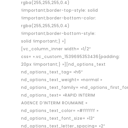
rgba(255,255,255,0.4)
!important;border-top-style: solid
!important;border-bottom-color:
rgba(255,255,255,0.4)
!important;border-bottom-style:
solid !important;} »]
[vc_column_inner width= »1/2″
css= ».vc_custom_1539695353436{padding:
20px !important;} »][nd_options_text
nd_options_text_tag= »h6″
nd_options_text_weight= »normal »
nd_options_text_family= »nd_options_first_fo
nd_options_text= »RAPID INTERIM
AGENCE D’INTERIM ROUMAINE »
nd_options_text_color= »#ffffff »
nd_options_text_font_size= »13″
nd_options_text_letter_spacing= »2″