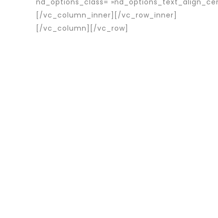
nd_options_class= »nd_options_text_align_ce
[/vc_column_inner][/vc_row_inner]
[/vc_column][/vc_row]