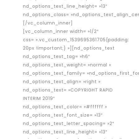
nd_options_text_line_height= »13″
nd_options_class= »nd_options_text_align_cen
[/vc_column_inner]
[vc_column_inner width= »1/2″
css= ».vc_custom_1539695361705{padding:
20px !important;} »][nd_options_text
nd_options_text_tag= »h6″
nd_options_text_weight= »normal »
nd_options_text_family= »nd_options_first_fo
nd_options_text_align= »right »
nd_options_text= »COPYRIGHT RAPID
INTERIM 2019″
nd_options_text_color= »#ffffff »
nd_options_text_font_size= »13″
nd_options_text_letter_spacing= »2″
nd_options_text_line_height= »13″