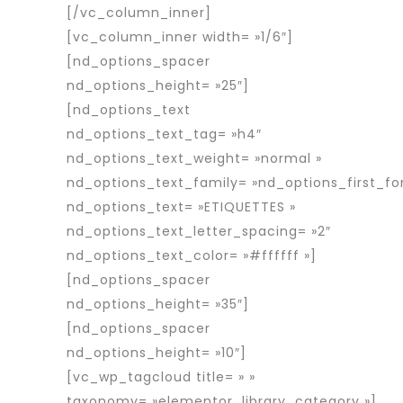
[/vc_column_inner]
[vc_column_inner width= »1/6″]
[nd_options_spacer
nd_options_height= »25″]
[nd_options_text
nd_options_text_tag= »h4″
nd_options_text_weight= »normal »
nd_options_text_family= »nd_options_first_fo
nd_options_text= »ETIQUETTES »
nd_options_text_letter_spacing= »2″
nd_options_text_color= »#ffffff »]
[nd_options_spacer
nd_options_height= »35″]
[nd_options_spacer
nd_options_height= »10″]
[vc_wp_tagcloud title= » »
taxonomy= »elementor_library_category »]