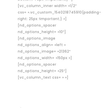
[vc_column_inner width= »1/2″
css= ».vc_custom_1540218745910{padding-
right: 25px !important;} »]
[nd_options_spacer
nd_options_height= »10″]
[nd_options_image
nd_options_align= »left »
nd_options_image= »21362″
nd_options_width= »150px »]
[nd_options_spacer
nd_options_height= »25″]
[vc_column_text css= » »]
Rapid
Interim est une entreprise d’intérim
spécialisée dans le placement de
travailleurs détachés roumains en
France et en Europe.