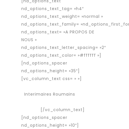
[nd_options_text
nd_options_text_tag= »h4″
nd_options_text_weight= »normal »
nd_options_text_family= »nd_options_first_fo
nd_options_text= »A PROPOS DE
NOUS »
nd_options_text_letter_spacing= »2″
nd_options_text_color= »#ffffff »]
[nd_options_spacer
nd_options_height= »35″]
[vc_column_text css= » »]
Services
Agence d’interim
Interimaires Roumains
Interimaire
détaché
[/vc_column_text]
[nd_options_spacer
nd_options_height= »10″]